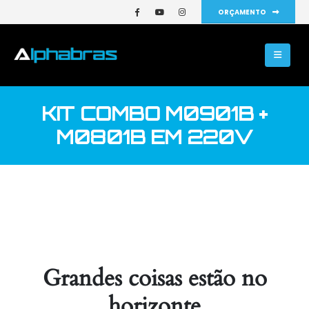
ORÇAMENTO
KIT COMBO M0901B +
M0801B EM 220V
Grandes coisas estão no
horizonte