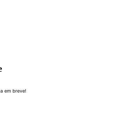
e
da em breve!