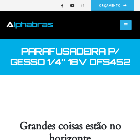
ORÇAMENTO
PARAFUSADEIRA P/
GESSO 1/4″ 18V DFS452
Grandes coisas estão no
horizonte