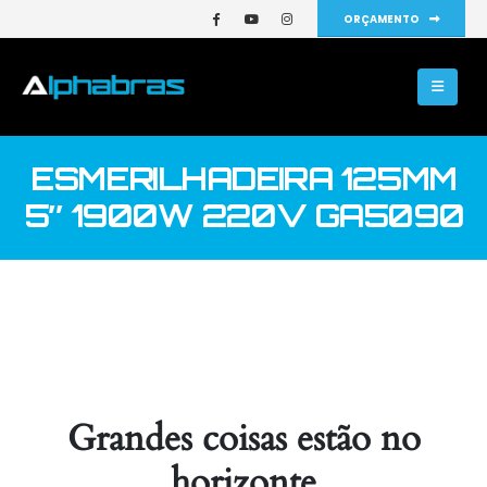
ORÇAMENTO
ESMERILHADEIRA 125MM
5″ 1900W 220V GA5090
Grandes coisas estão no
horizonte