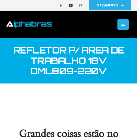
ORÇAMENTO
REFLETOR P/ AREA DE
TRABALHO 18V
DML809-220V
Grandes coisas estão no