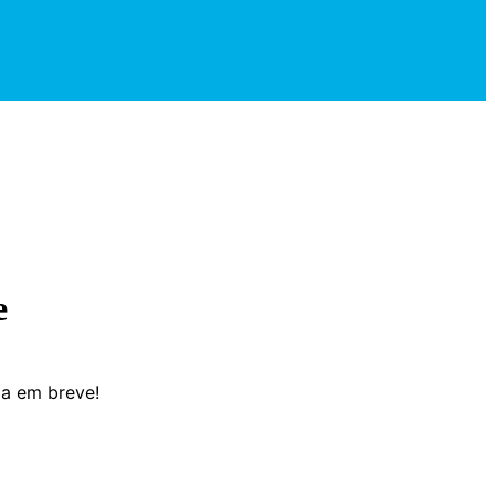
e
da em breve!