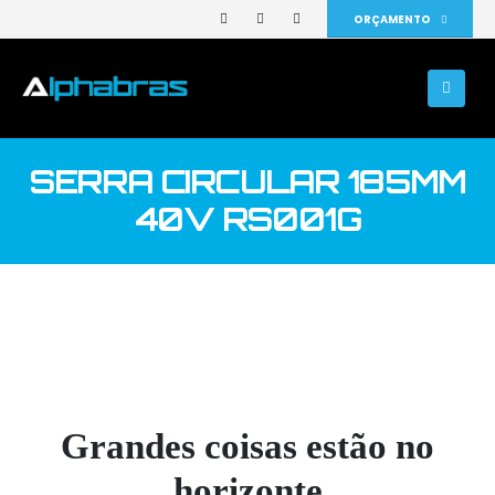
ORÇAMENTO
SERRA CIRCULAR 185MM
40V RS001G
Grandes coisas estão no
horizonte