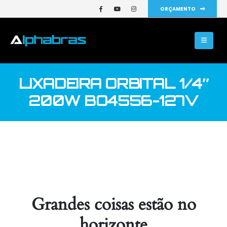
ORÇAMENTO
LIXADEIRA ORBITAL 1/4″
200W BO4556-127V
Grandes coisas estão no
horizonte