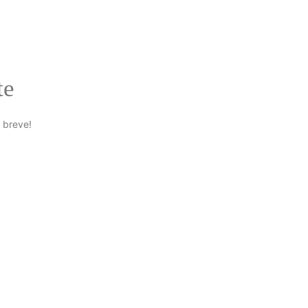
te
 breve!