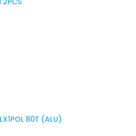
M 2PCS
LX1POL 80T (ALU)