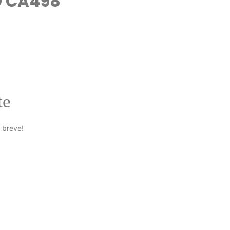
O CA498
te
 breve!