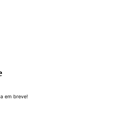
e
da em breve!