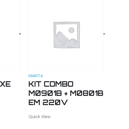
MAKITA
MAKITA
IXE
KIT COMBO
FR
M0901B + M0801B
PA
EM 220V
DUP
HAS
Quick View
Quick V