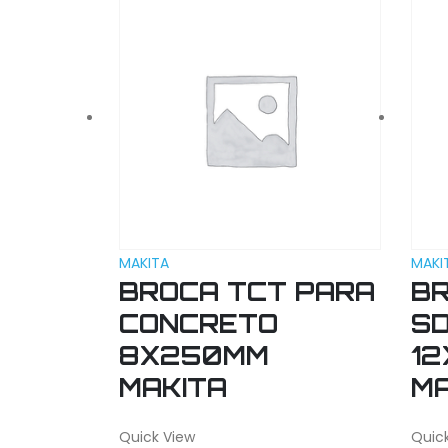
MAKITA
MAKI
BROCA TCT PARA
BR
CONCRETO
SD
8X250MM
1
MAKITA
MA
Quick View
Quic