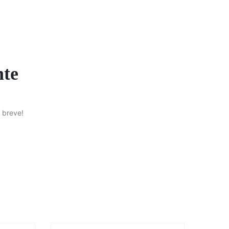
nte
 breve!