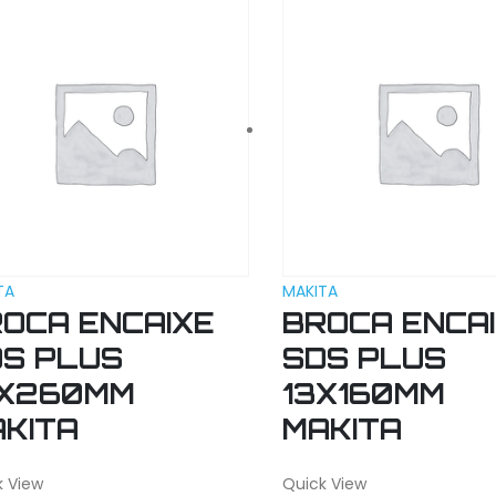
TA
MAKITA
OCA ENCAIXE
BROCA ENCA
S PLUS
SDS PLUS
2X260MM
13X160MM
KITA
MAKITA
k View
Quick View