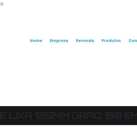
br
Home
Empresa
Revenda
Produtos
Con
E LIXA 125MM GRAO 150 E