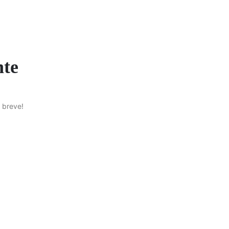
nte
 breve!