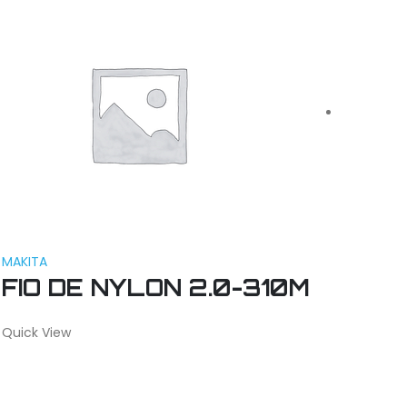
MAKITA
MAKITA
FIO DE NYLON 2.0-310M
FRE
1/2
Quick View
Quick V