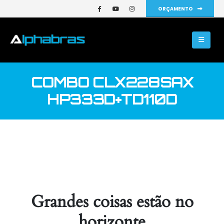
ORÇAMENTO
COMBO CLX228SAX
HP333D+TD110D
Grandes coisas estão no
horizonte